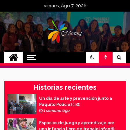
Skip
viernes, Ago 7, 2026
to
content
MartinaCE
Martina Construyendo Esperanza
Historias recientes
Un día de arte y prevención junto a
Paquito Policía 👮‍♂️🎨
1 semana ago
Espacios de juego y aprendizaje por
una infancia libre de trabajo infantil 👧