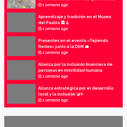
🧑‍🦱✨
1 semana ago
Aprendizaje y tradición en el Museo
del Pasillo 🏛️🎸
1 semana ago
Presentes en el evento «Tejiendo
Redes» junto a la DSIK 💼
1 semana ago
Alianza por la inclusión financiera de
personas en movilidad humana
1 semana ago
Alianza estratégica por el desarrollo
local y la inclusión 🤝✨
1 semana ago