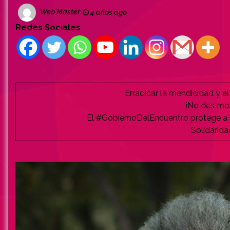
Web Master
4 años ago
Redes Sociales
Erradicar la mendicidad y el 
¡No des mon
El #GobiernoDelEncuentro protege a l
Solidarid