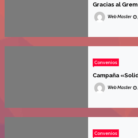
Web Master
Convenios
Campaña «Solid
Web Master
Convenios