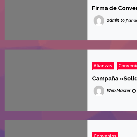
Firma de Conven
admin
7 año
Alianzas
Conveni
Campaña «Solid
Web Master
Convenios