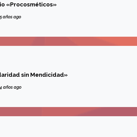
Gracias al Gremio «Procosméticos»
5 años ago
aridad sin Mendicidad»
4 años ago