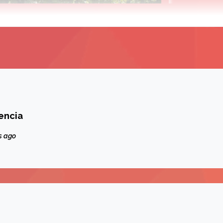
lencia
s ago