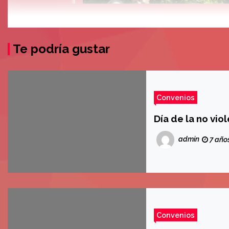
Te podría gustar
Convenios
Día de la no vio
admin
7 año
Convenios