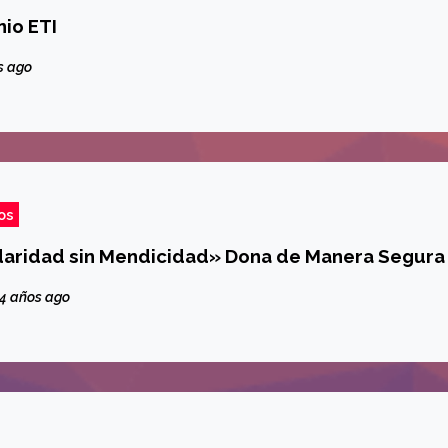
io ETI
s ago
os
aridad sin Mendicidad» Dona de Manera Segura
4 años ago