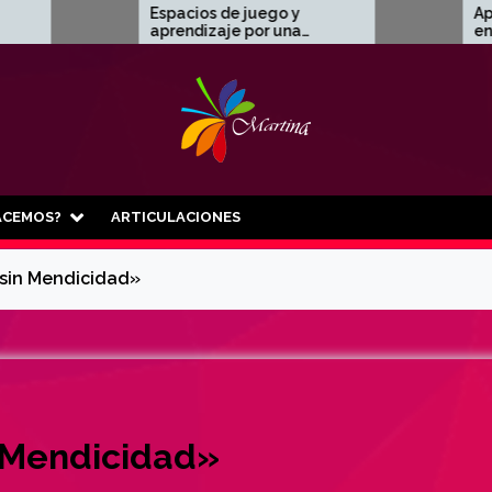
spacios de juego y
Aprendizaje y tradición
prendizaje por una
en el Museo del Pasillo 
nfancia libre de trabajo
🎸
nfantil 👧🧑‍🦱✨
ACEMOS?
ARTICULACIONES
sin Mendicidad»
 Mendicidad»