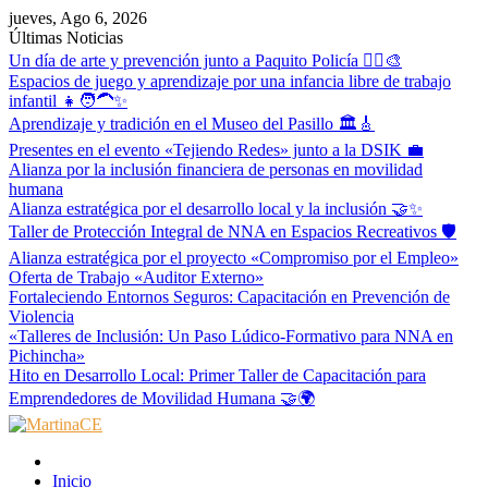
Skip
jueves, Ago 6, 2026
to
Últimas Noticias
content
Un día de arte y prevención junto a Paquito Policía 👮‍♂️🎨
Espacios de juego y aprendizaje por una infancia libre de trabajo
infantil 👧🧑‍🦱✨
Aprendizaje y tradición en el Museo del Pasillo 🏛️🎸
Presentes en el evento «Tejiendo Redes» junto a la DSIK 💼
Alianza por la inclusión financiera de personas en movilidad
humana
Alianza estratégica por el desarrollo local y la inclusión 🤝✨
Taller de Protección Integral de NNA en Espacios Recreativos 🛡️
Alianza estratégica por el proyecto «Compromiso por el Empleo»
Oferta de Trabajo «Auditor Externo»
Fortaleciendo Entornos Seguros: Capacitación en Prevención de
Violencia
«Talleres de Inclusión: Un Paso Lúdico-Formativo para NNA en
Pichincha»
Hito en Desarrollo Local: Primer Taller de Capacitación para
Emprendedores de Movilidad Humana 🤝🌍
MartinaCE
Martina Construyendo Esperanza
Inicio