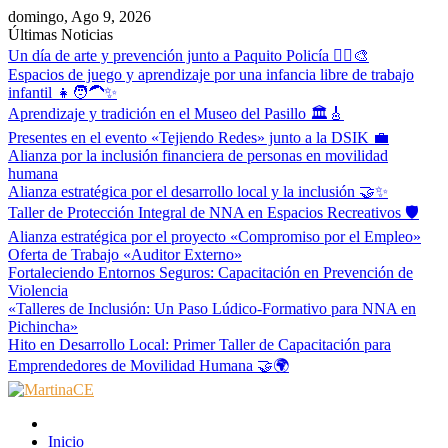
Skip
domingo, Ago 9, 2026
to
Últimas Noticias
content
Un día de arte y prevención junto a Paquito Policía 👮‍♂️🎨
Espacios de juego y aprendizaje por una infancia libre de trabajo
infantil 👧🧑‍🦱✨
Aprendizaje y tradición en el Museo del Pasillo 🏛️🎸
Presentes en el evento «Tejiendo Redes» junto a la DSIK 💼
Alianza por la inclusión financiera de personas en movilidad
humana
Alianza estratégica por el desarrollo local y la inclusión 🤝✨
Taller de Protección Integral de NNA en Espacios Recreativos 🛡️
Alianza estratégica por el proyecto «Compromiso por el Empleo»
Oferta de Trabajo «Auditor Externo»
Fortaleciendo Entornos Seguros: Capacitación en Prevención de
Violencia
«Talleres de Inclusión: Un Paso Lúdico-Formativo para NNA en
Pichincha»
Hito en Desarrollo Local: Primer Taller de Capacitación para
Emprendedores de Movilidad Humana 🤝🌍
MartinaCE
Martina Construyendo Esperanza
Inicio