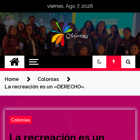
Skip
viernes, Ago 7, 2026
to
content
MartinaCE
Martina Construyendo Esperanza
Home
Colonias
La recreación es un «DERECHO».
Colonias
La recreación es un