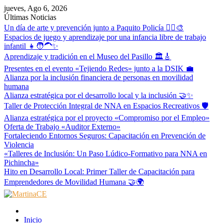
Skip
jueves, Ago 6, 2026
to
Últimas Noticias
content
Un día de arte y prevención junto a Paquito Policía 👮‍♂️🎨
Espacios de juego y aprendizaje por una infancia libre de trabajo
infantil 👧🧑‍🦱✨
Aprendizaje y tradición en el Museo del Pasillo 🏛️🎸
Presentes en el evento «Tejiendo Redes» junto a la DSIK 💼
Alianza por la inclusión financiera de personas en movilidad
humana
Alianza estratégica por el desarrollo local y la inclusión 🤝✨
Taller de Protección Integral de NNA en Espacios Recreativos 🛡️
Alianza estratégica por el proyecto «Compromiso por el Empleo»
Oferta de Trabajo «Auditor Externo»
Fortaleciendo Entornos Seguros: Capacitación en Prevención de
Violencia
«Talleres de Inclusión: Un Paso Lúdico-Formativo para NNA en
Pichincha»
Hito en Desarrollo Local: Primer Taller de Capacitación para
Emprendedores de Movilidad Humana 🤝🌍
MartinaCE
Martina Construyendo Esperanza
Inicio