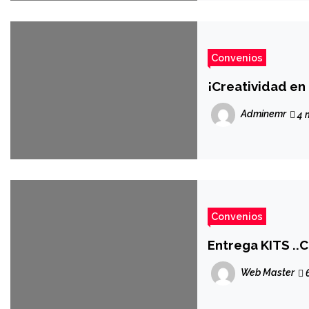
Convenios
¡Creatividad en
Adminemr
4 
Convenios
Entrega KITS ..
Web Master
6