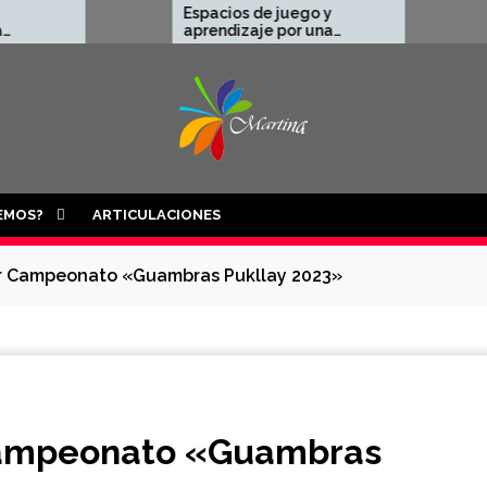
Espacios de juego y
Aprendizaje
aprendizaje por una
en el Museo 
infancia libre de trabajo
🏛️🎸
infantil 👧🧑‍🦱✨
EMOS?
ARTICULACIONES
er Campeonato «Guambras Pukllay 2023»
 Campeonato «Guambras