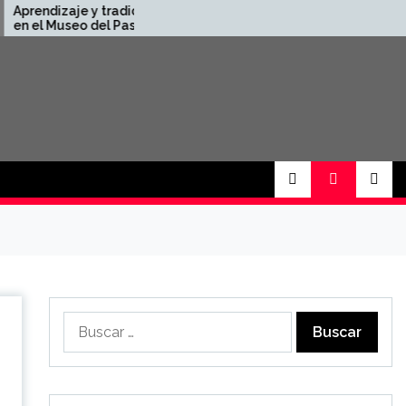
 y tradición
Presentes en el evento
del Pasillo
«Tejiendo Redes» junto
a la DSIK 💼
Buscar: