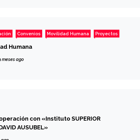
ación
Convenios
Movilidad Humana
Proyectos
idad Humana
9 meses ago
operación con «Instituto SUPERIOR
DAVID AUSUBEL»