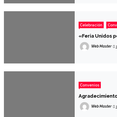
Celebración
Conv
«Feria Unidos p
Web Master
3
Convenios
Agradecimiento
Web Master
3