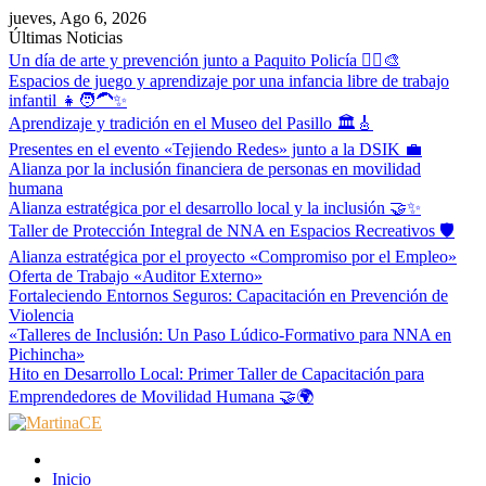
Skip
jueves, Ago 6, 2026
to
Últimas Noticias
content
Un día de arte y prevención junto a Paquito Policía 👮‍♂️🎨
Espacios de juego y aprendizaje por una infancia libre de trabajo
infantil 👧🧑‍🦱✨
Aprendizaje y tradición en el Museo del Pasillo 🏛️🎸
Presentes en el evento «Tejiendo Redes» junto a la DSIK 💼
Alianza por la inclusión financiera de personas en movilidad
humana
Alianza estratégica por el desarrollo local y la inclusión 🤝✨
Taller de Protección Integral de NNA en Espacios Recreativos 🛡️
Alianza estratégica por el proyecto «Compromiso por el Empleo»
Oferta de Trabajo «Auditor Externo»
Fortaleciendo Entornos Seguros: Capacitación en Prevención de
Violencia
«Talleres de Inclusión: Un Paso Lúdico-Formativo para NNA en
Pichincha»
Hito en Desarrollo Local: Primer Taller de Capacitación para
Emprendedores de Movilidad Humana 🤝🌍
MartinaCE
Martina Construyendo Esperanza
Inicio