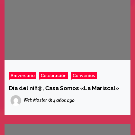
buen trato Mena dos, participan de la
Casa abierta de Emprendimientos de la
localidad.
Aniversario
Celebración
Convenios
Día del niñ@, Casa Somos «La Mariscal»
Web Master
4 años ago