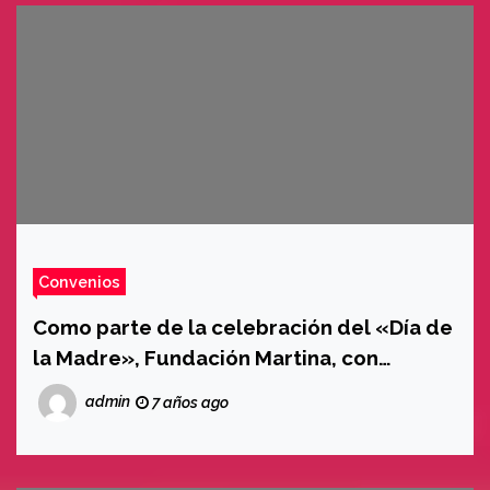
Convenios
Como parte de la celebración del «Día de
la Madre», Fundación Martina, con
COVIFEP, Tierra Nueva, CNH, «Centro de
admin
7 años ago
Equidad y Justicia», Religiosas
Adoratrices, Hias y Centro de Salud
Tarqui; quienes son parte de la Red del