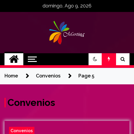
Skip
domingo, Ago 9, 2026
to
content
MartinaCE
Martina Construyendo Esperanza
Home
Convenios
Page 5
Convenios
Convenios