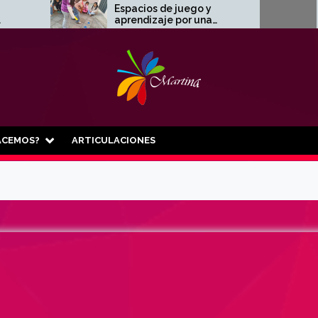
Espacios de juego y
Aprendizaj
aprendizaje por una
en el Muse
infancia libre de trabajo
🎸
infantil 👧🧑‍🦱✨
ACEMOS?
ARTICULACIONES