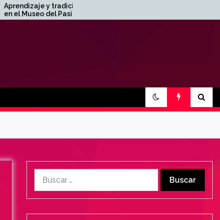
e y tradición
Presentes en el evento
o del Pasillo 🏛️
«Tejiendo Redes» junto a
la DSIK 💼
Buscar: