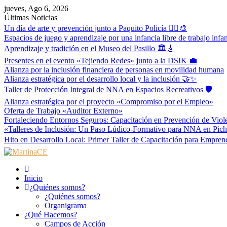
Skip
jueves, Ago 6, 2026
to
Últimas Noticias
content
Un día de arte y prevención junto a Paquito Policía 👮‍♂️🎨
Espacios de juego y aprendizaje por una infancia libre de trabajo infa
Aprendizaje y tradición en el Museo del Pasillo 🏛️🎸
Presentes en el evento «Tejiendo Redes» junto a la DSIK 💼
Alianza por la inclusión financiera de personas en movilidad humana
Alianza estratégica por el desarrollo local y la inclusión 🤝✨
Taller de Protección Integral de NNA en Espacios Recreativos 🛡️
Alianza estratégica por el proyecto «Compromiso por el Empleo»
Oferta de Trabajo «Auditor Externo»
Fortaleciendo Entornos Seguros: Capacitación en Prevención de Viol
«Talleres de Inclusión: Un Paso Lúdico-Formativo para NNA en Pic
Hito en Desarrollo Local: Primer Taller de Capacitación para Empr
MartinaCE
Martina Construyendo Esperanza
Inicio
¿Quiénes somos?
¿Quiénes somos?
Organigrama
¿Qué Hacemos?
Campos de Acción