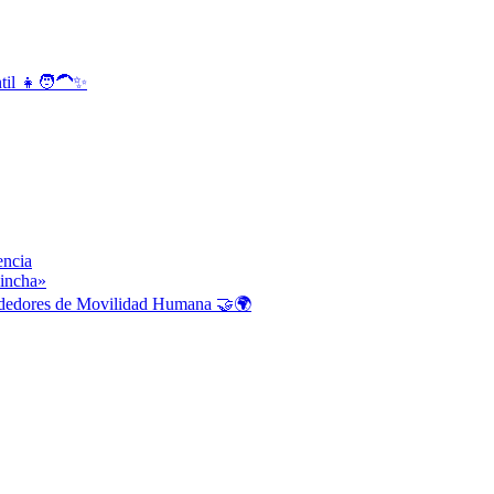
ntil 👧🧑‍🦱✨
encia
hincha»
endedores de Movilidad Humana 🤝🌍